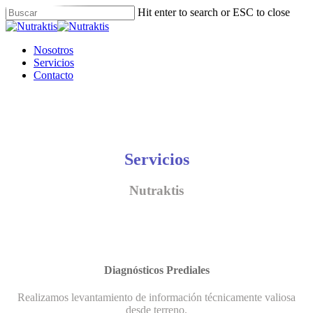
Skip
Hit enter to search or ESC to close
to
Close
main
Search
content
Menu
Nosotros
Servicios
Contacto
Servicios
Nutraktis
Diagnósticos Prediales
Realizamos levantamiento de información técnicamente valiosa
desde terreno.