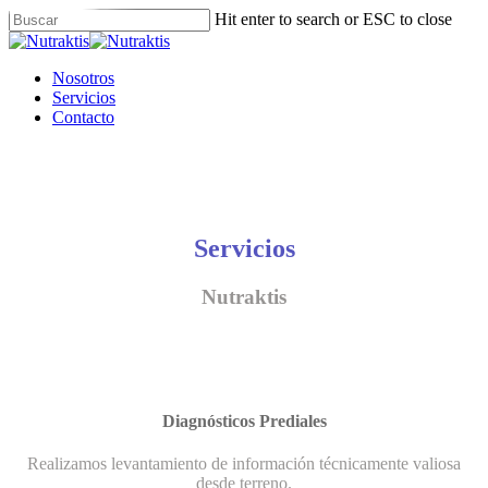
Skip
Hit enter to search or ESC to close
to
Close
main
Search
content
Menu
Nosotros
Servicios
Contacto
Servicios
Nutraktis
Diagnósticos Prediales
Realizamos levantamiento de información técnicamente valiosa
desde terreno.