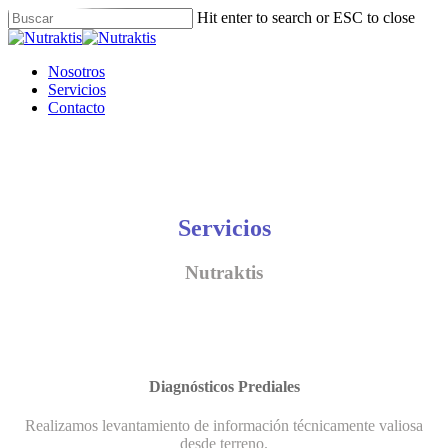
Skip
Hit enter to search or ESC to close
to
Close
main
Search
content
Menu
Nosotros
Servicios
Contacto
Servicios
Nutraktis
Diagnósticos Prediales
Realizamos levantamiento de información técnicamente valiosa
desde terreno.