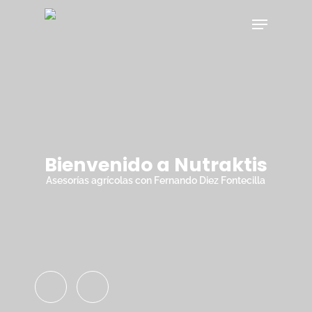
Skip
Menu
to
main
Close
content
Menu
Bienvenido a Nutraktis
Asesorías agrícolas con Fernando Diez Fontecilla