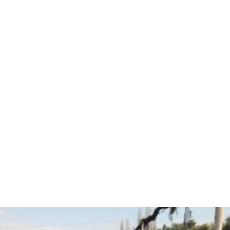
Hola, soy Fernando Diez
Agrónomo
especializado en
asesorías agrícolas.
¿Están listos para pasar
al siguiente nivel y
trabajar juntos?
CONVERSEMOS