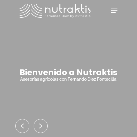
Skip
Menu
to
main
Close
content
Menu
Bienvenido a Nutraktis
Asesorías agrícolas con Fernando Diez Fontecilla