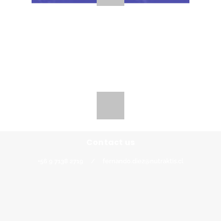
Contacto
+56 9 7138 2719
/
fernando.diez@nutraktis.cl
Contact us
+56 9 7138 2719
/
fernando.diez@nutraktis.cl