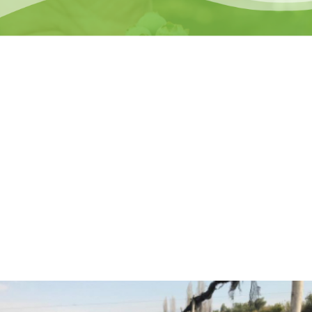
Hola, soy Fernando Diez
Agrónomo
especializado en
asesorías agrícolas.
¿Están listos para pasar
al siguiente nivel y
trabajar juntos?
CONVERSEMOS