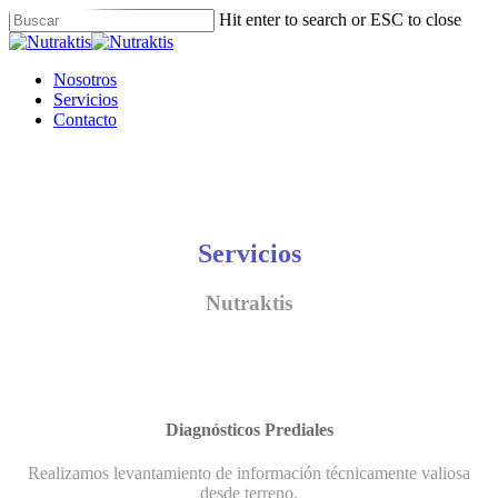
Skip
Hit enter to search or ESC to close
to
Close
main
Search
content
Menu
Nosotros
Servicios
Contacto
Servicios
Nutraktis
Diagnósticos Prediales
Realizamos levantamiento de información técnicamente valiosa
desde terreno.