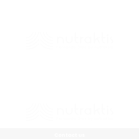
Contacto
+56 9 7138 2719
/
fernando.diez@nutraktis.cl
Contact us