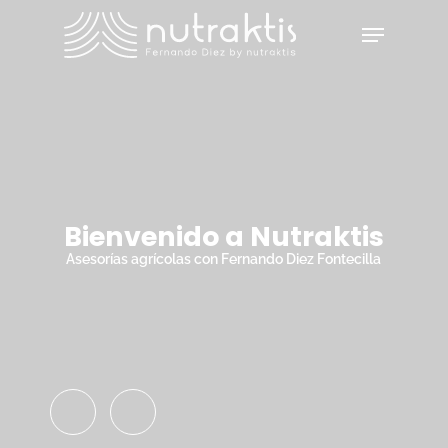
Skip
Menu
to
main
Close
content
Menu
Bienvenido a Nutraktis
Asesorías agrícolas con Fernando Diez Fontecilla