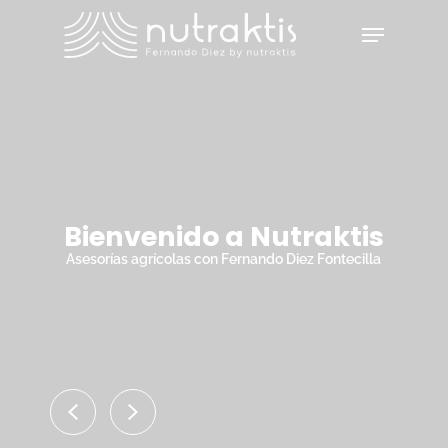
Skip
Menu
to
main
Close
content
Menu
Bienvenido a Nutraktis
Asesorías agrícolas con Fernando Diez Fontecilla