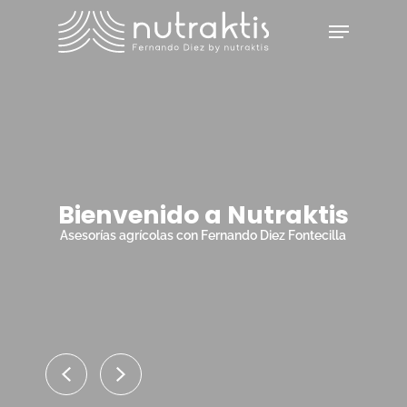
Skip
Menu
to
main
Close
content
Menu
Bienvenido a Nutraktis
Asesorías agrícolas con Fernando Diez Fontecilla