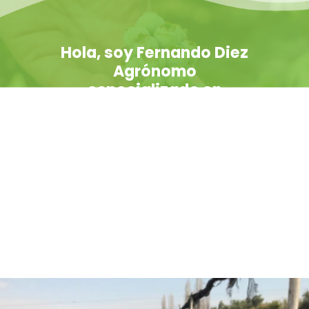
Hola, soy Fernando Diez
Agrónomo
especializado en
asesorías agrícolas.
¿Están listos para pasar
al siguiente nivel y
trabajar juntos?
CONVERSEMOS