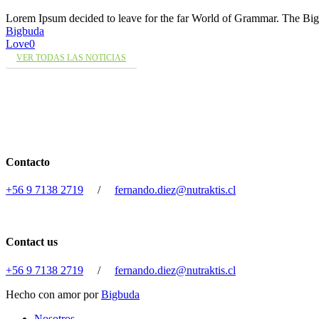
Lorem Ipsum decided to leave for the far World of Grammar. The 
Bigbuda
Love
0
VER TODAS LAS NOTICIAS
Contacto
+56 9 7138 2719
/
fernando.diez@nutraktis.cl
Contact us
+56 9 7138 2719
/
fernando.diez@nutraktis.cl
Hecho con amor por
Bigbuda
Close
Nosotros