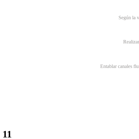
Según la v
Realiza
Entablar canales fl
11