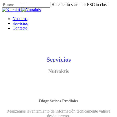
Skip
Hit enter to search or ESC to close
to
Close
main
Search
content
Menu
Nosotros
Servicios
Contacto
Servicios
Nutraktis
Diagnósticos Prediales
Realizamos levantamiento de información técnicamente valiosa
desde terreno.