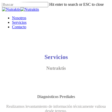
Skip
Hit enter to search or ESC to close
to
Close
main
Search
content
Menu
Nosotros
Servicios
Contacto
Servicios
Nutraktis
Diagnósticos Prediales
Realizamos levantamiento de información técnicamente valiosa
desde terreno.