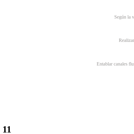
Según la v
Realiza
Entablar canales fl
11