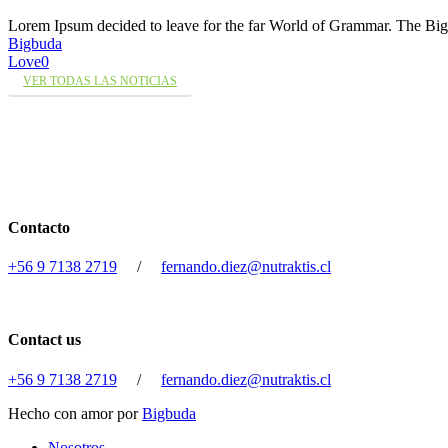
Lorem Ipsum decided to leave for the far World of Grammar. The 
Bigbuda
Love
0
VER TODAS LAS NOTICIAS
Contacto
+56 9 7138 2719
/
fernando.diez@nutraktis.cl
Contact us
+56 9 7138 2719
/
fernando.diez@nutraktis.cl
Hecho con amor por
Bigbuda
Close
Nosotros