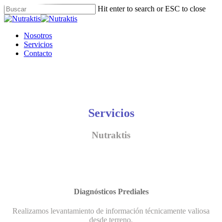
Skip
Hit enter to search or ESC to close
to
Close
main
Search
content
Menu
Nosotros
Servicios
Contacto
Servicios
Nutraktis
Diagnósticos Prediales
Realizamos levantamiento de información técnicamente valiosa
desde terreno.