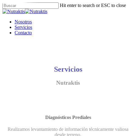
Skip
Hit enter to search or ESC to close
to
Close
main
Search
content
Menu
Nosotros
Servicios
Contacto
Servicios
Nutraktis
Diagnósticos Prediales
Realizamos levantamiento de información técnicamente valiosa
desde terreno.