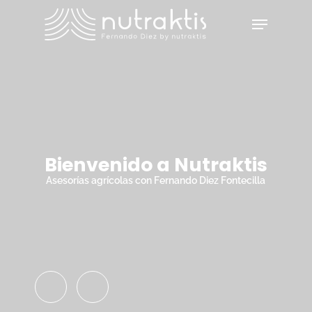
Skip
Menu
to
main
Close
content
Menu
Bienvenido a Nutraktis
Asesorías agrícolas con Fernando Diez Fontecilla