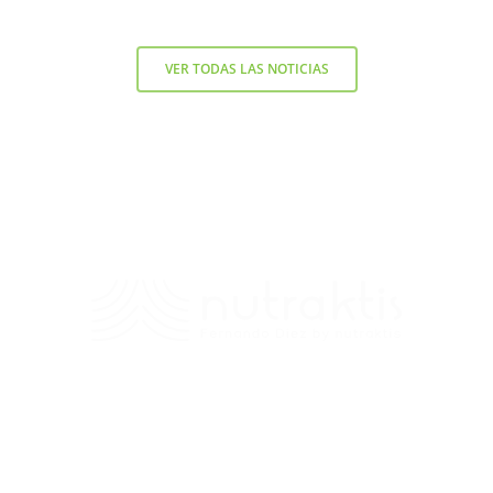
VER TODAS LAS NOTICIAS
Contacto
+56 9 7138 2719
/
fernando.diez@nutraktis.cl