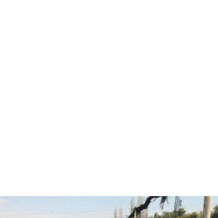
Hola, soy Fernando Diez
Agrónomo
especializado en
asesorías agrícolas.
¿Están listos para pasar
al siguiente nivel y
trabajar juntos?
CONVERSEMOS