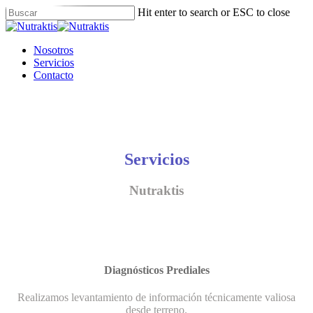
Skip
Hit enter to search or ESC to close
to
Close
main
Search
content
Menu
Nosotros
Servicios
Contacto
Servicios
Nutraktis
Diagnósticos Prediales
Realizamos levantamiento de información técnicamente valiosa
desde terreno.