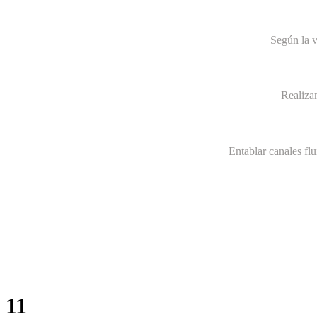
Según la v
Realiza
Entablar canales fl
11