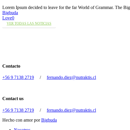
Lorem Ipsum decided to leave for the far World of Grammar. The 
Bigbuda
Love
0
VER TODAS LAS NOTICIAS
Contacto
+56 9 7138 2719
/
fernando.diez@nutraktis.cl
Contact us
+56 9 7138 2719
/
fernando.diez@nutraktis.cl
Hecho con amor por
Bigbuda
Close
Nosotros