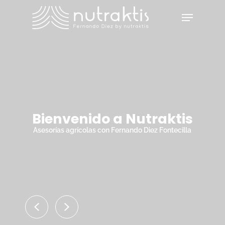
Skip
Menu
to
main
Close
content
Menu
Bienvenido a Nutraktis
Asesorías agrícolas con Fernando Diez Fontecilla