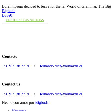
Lorem Ipsum decided to leave for the far World of Grammar. The 
Bigbuda
Love
0
VER TODAS LAS NOTICIAS
Contacto
+56 9 7138 2719
/
fernando.diez@nutraktis.cl
Contact us
+56 9 7138 2719
/
fernando.diez@nutraktis.cl
Hecho con amor por
Bigbuda
Close
Nosotros