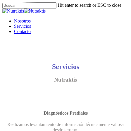
Skip
Hit enter to search or ESC to close
to
Close
main
Search
content
Menu
Nosotros
Servicios
Contacto
Servicios
Nutraktis
Diagnósticos Prediales
Realizamos levantamiento de información técnicamente valiosa
desde terreno.