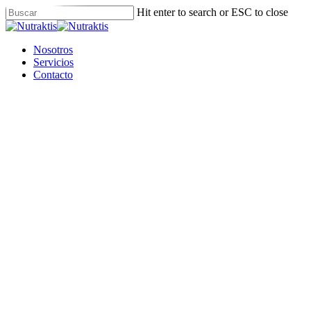
Skip
Hit enter to search or ESC to close
to
Close
main
Search
content
Menu
Nosotros
Servicios
Contacto