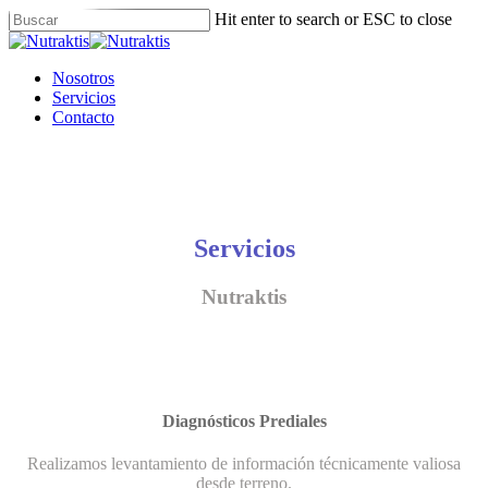
Skip
Hit enter to search or ESC to close
to
Close
main
Search
content
Menu
Nosotros
Servicios
Contacto
Servicios
Nutraktis
Diagnósticos Prediales
Realizamos levantamiento de información técnicamente valiosa
desde terreno.