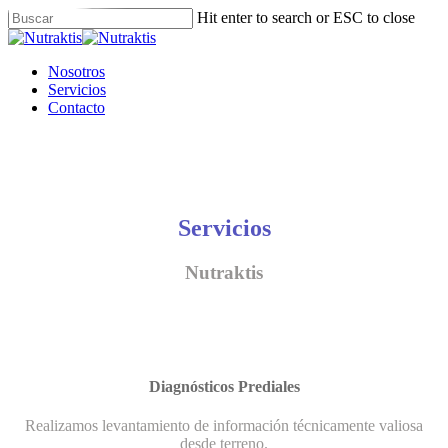
Skip
Hit enter to search or ESC to close
to
Close
main
Search
content
Menu
Nosotros
Servicios
Contacto
Servicios
Nutraktis
Diagnósticos Prediales
Realizamos levantamiento de información técnicamente valiosa
desde terreno.