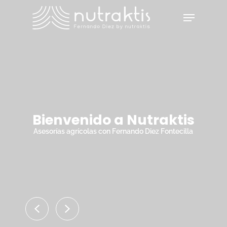
Skip
Menu
to
main
Close
content
Menu
Bienvenido a Nutraktis
Asesorías agrícolas con Fernando Diez Fontecilla