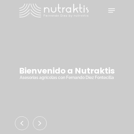
Skip
Menu
to
main
Close
content
Menu
Bienvenido a Nutraktis
Asesorías agrícolas con Fernando Diez Fontecilla