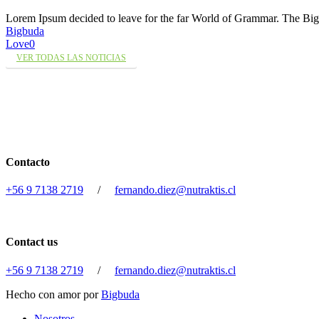
Lorem Ipsum decided to leave for the far World of Grammar. The 
Bigbuda
Love
0
VER TODAS LAS NOTICIAS
Contacto
+56 9 7138 2719
/
fernando.diez@nutraktis.cl
Contact us
+56 9 7138 2719
/
fernando.diez@nutraktis.cl
Hecho con amor por
Bigbuda
Close
Nosotros