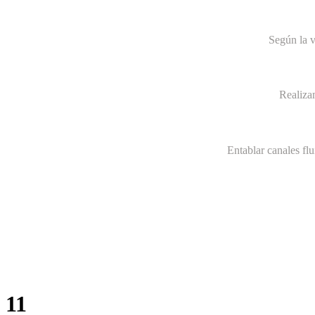
Según la v
Realiza
Entablar canales fl
11