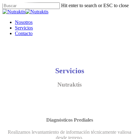
Skip
Hit enter to search or ESC to close
to
Close
main
Search
content
Menu
Nosotros
Servicios
Contacto
Servicios
Nutraktis
Diagnósticos Prediales
Realizamos levantamiento de información técnicamente valiosa
desde terreno.