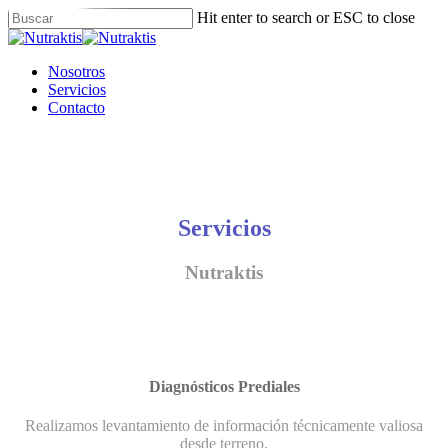
Skip
Hit enter to search or ESC to close
to
Close
main
Search
content
Menu
Nosotros
Servicios
Contacto
Servicios
Nutraktis
Diagnósticos Prediales
Realizamos levantamiento de información técnicamente valiosa
desde terreno.