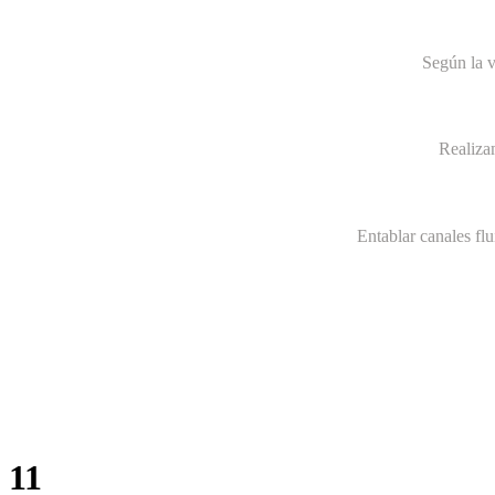
Según la v
Realiza
Entablar canales fl
11