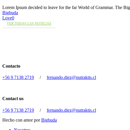
Lorem Ipsum decided to leave for the far World of Grammar. The 
Bigbuda
Love
0
VER TODAS LAS NOTICIAS
Contacto
+56 9 7138 2719
/
fernando.diez@nutraktis.cl
Contact us
+56 9 7138 2719
/
fernando.diez@nutraktis.cl
Hecho con amor por
Bigbuda
Close
Nosotros