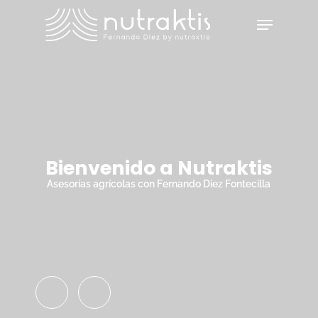
Skip
Menu
to
main
Close
content
Menu
Bienvenido a Nutraktis
Asesorías agrícolas con Fernando Diez Fontecilla