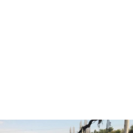
Hola, soy Fernando Diez
Agrónomo
especializado en
asesorías agrícolas.
¿Están listos para pasar
al siguiente nivel y
trabajar juntos?
CONVERSEMOS