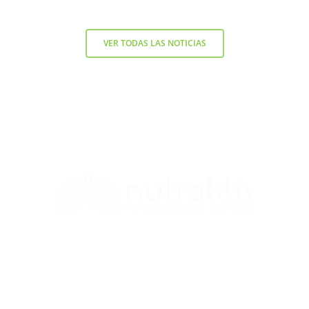
VER TODAS LAS NOTICIAS
Contacto
+56 9 7138 2719
/
fernando.diez@nutraktis.cl