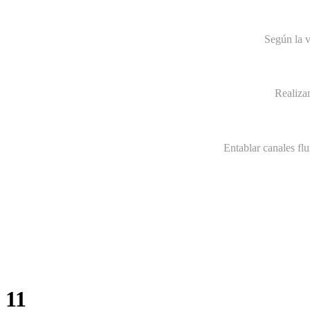
Según la v
Realiza
Entablar canales fl
11