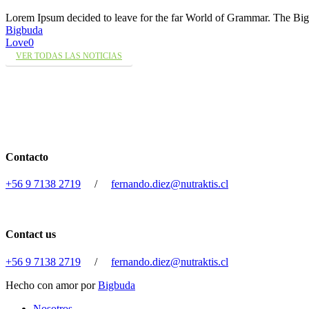
Lorem Ipsum decided to leave for the far World of Grammar. The 
Bigbuda
Love
0
VER TODAS LAS NOTICIAS
Contacto
+56 9 7138 2719
/
fernando.diez@nutraktis.cl
Contact us
+56 9 7138 2719
/
fernando.diez@nutraktis.cl
Hecho con amor por
Bigbuda
Close
Nosotros