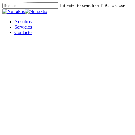
Skip
Hit enter to search or ESC to close
to
Close
main
Search
content
Menu
Nosotros
Servicios
Contacto