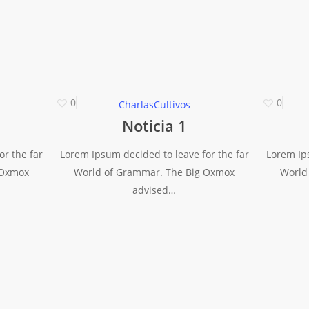
0
0
Charlas
Cultivos
Noticia 1
or the far
Lorem Ipsum decided to leave for the far
Lorem Ips
 Oxmox
World of Grammar. The Big Oxmox
World
advised…