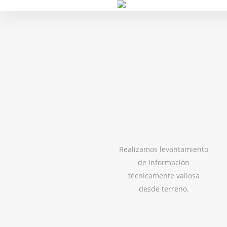
Skip
to
main
content
Realizamos levantamiento
de información
técnicamente valiosa
desde terreno.