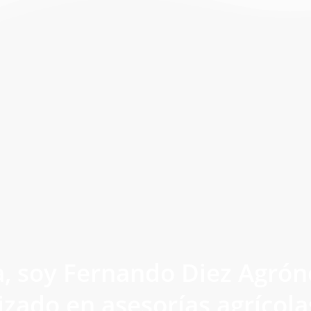
a, soy Fernando Diez Agró
izado en asesorías agrícola