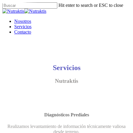
Skip
Hit enter to search or ESC to close
to
Close
main
Search
content
Menu
Nosotros
Servicios
Contacto
Servicios
Nutraktis
Diagnósticos Prediales
Realizamos levantamiento de información técnicamente valiosa
desde terreno.