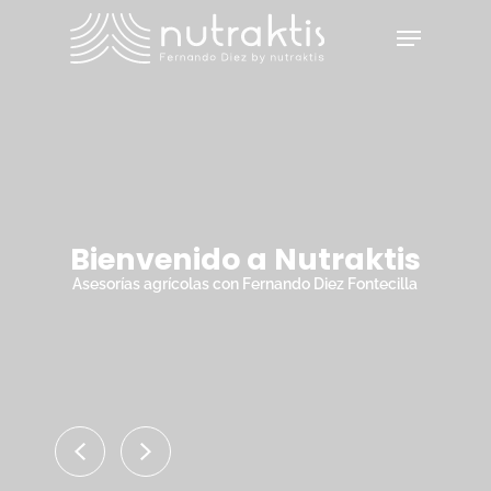
Skip
Menu
to
main
Close
content
Menu
Bienvenido a Nutraktis
Asesorías agrícolas con Fernando Diez Fontecilla