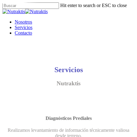
Skip
Hit enter to search or ESC to close
to
Close
main
Search
content
Menu
Nosotros
Servicios
Contacto
Servicios
Nutraktis
Diagnósticos Prediales
Realizamos levantamiento de información técnicamente valiosa
desde terreno.