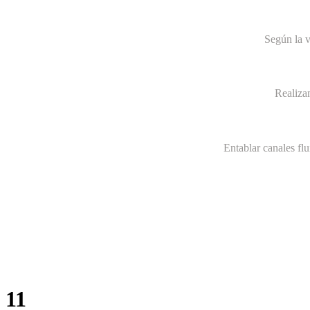
Según la v
Realiza
Entablar canales fl
11