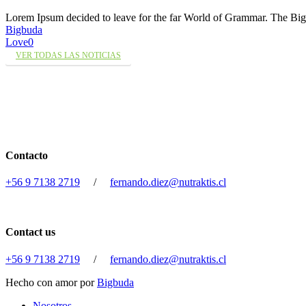
Lorem Ipsum decided to leave for the far World of Grammar. The 
Bigbuda
Love
0
VER TODAS LAS NOTICIAS
Contacto
+56 9 7138 2719
/
fernando.diez@nutraktis.cl
Contact us
+56 9 7138 2719
/
fernando.diez@nutraktis.cl
Hecho con amor por
Bigbuda
Close
Nosotros