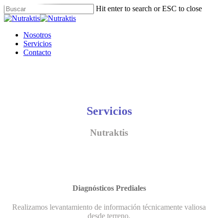
Skip
Hit enter to search or ESC to close
to
Close
main
Search
content
Menu
Nosotros
Servicios
Contacto
Servicios
Nutraktis
Diagnósticos Prediales
Realizamos levantamiento de información técnicamente valiosa
desde terreno.