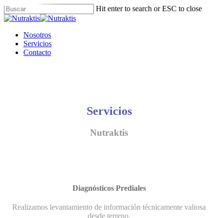
Skip
Hit enter to search or ESC to close
to
Close
main
Search
content
Menu
Nosotros
Servicios
Contacto
Servicios
Nutraktis
Diagnósticos Prediales
Realizamos levantamiento de información técnicamente valiosa
desde terreno.