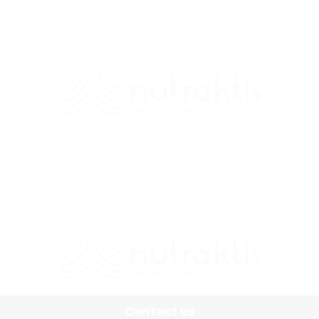
Contacto
+56 9 7138 2719
/
fernando.diez@nutraktis.cl
Contact us