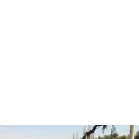
Hola, soy Fernando Diez
Agrónomo
especializado en
asesorías agrícolas.
¿Están listos para pasar
al siguiente nivel y
trabajar juntos?
CONVERSEMOS