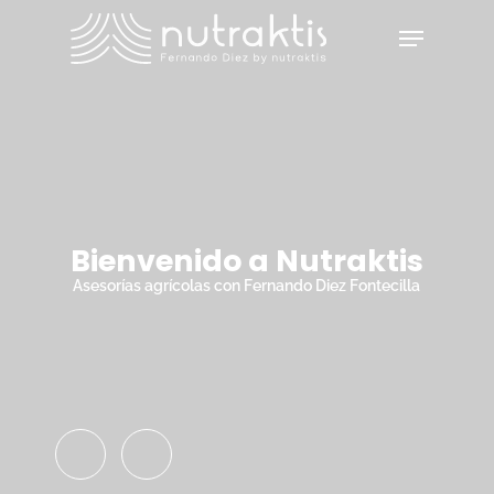
Skip
Menu
to
main
Close
content
Menu
Bienvenido a Nutraktis
Asesorías agrícolas con Fernando Diez Fontecilla