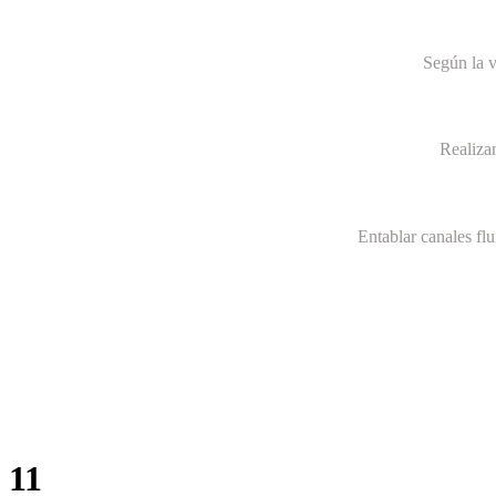
Según la v
Realiza
Entablar canales fl
11