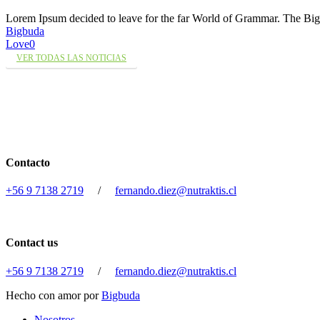
Lorem Ipsum decided to leave for the far World of Grammar. The 
Bigbuda
Love
0
VER TODAS LAS NOTICIAS
Contacto
+56 9 7138 2719
/
fernando.diez@nutraktis.cl
Contact us
+56 9 7138 2719
/
fernando.diez@nutraktis.cl
Hecho con amor por
Bigbuda
Close
Nosotros