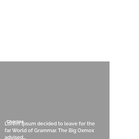
Charlas
Lorem Ipsum decided to leave for the
far World of Grammar. The Big Oxmox
advised…