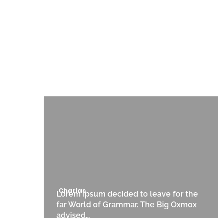
Charlas
Lorem Ipsum decided to leave for the
far World of Grammar. The Big Oxmox
advised…