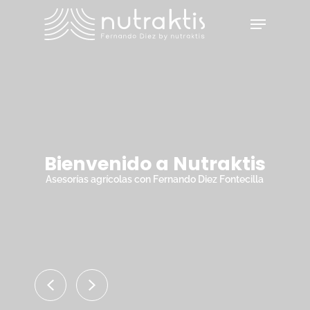
Skip
Menu
to
main
Close
content
Menu
Bienvenido a Nutraktis
Asesorías agrícolas con Fernando Diez Fontecilla