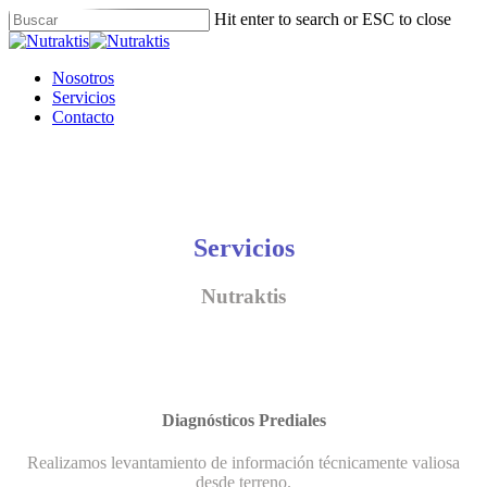
Skip
Hit enter to search or ESC to close
to
Close
main
Search
content
Menu
Nosotros
Servicios
Contacto
Servicios
Nutraktis
Diagnósticos Prediales
Realizamos levantamiento de información técnicamente valiosa
desde terreno.