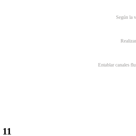
Según la v
Realiza
Entablar canales fl
11