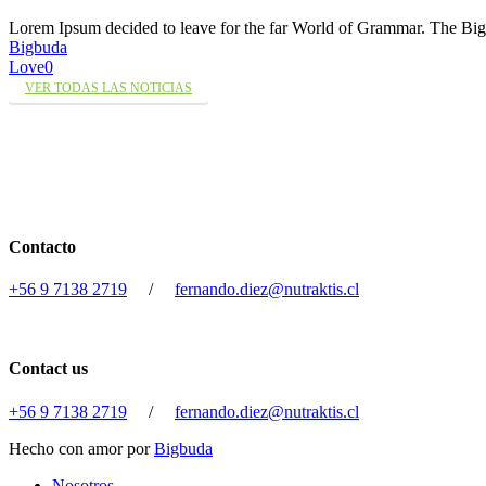
Lorem Ipsum decided to leave for the far World of Grammar. The 
Bigbuda
Love
0
VER TODAS LAS NOTICIAS
Contacto
+56 9 7138 2719
/
fernando.diez@nutraktis.cl
Contact us
+56 9 7138 2719
/
fernando.diez@nutraktis.cl
Hecho con amor por
Bigbuda
Close
Nosotros