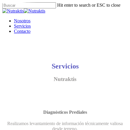
Skip
Hit enter to search or ESC to close
to
Close
main
Search
content
Menu
Nosotros
Servicios
Contacto
Servicios
Nutraktis
Diagnósticos Prediales
Realizamos levantamiento de información técnicamente valiosa
desde terreno.