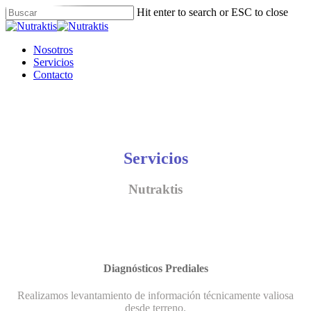
Skip
Hit enter to search or ESC to close
to
Close
main
Search
content
Menu
Nosotros
Servicios
Contacto
Servicios
Nutraktis
Diagnósticos Prediales
Realizamos levantamiento de información técnicamente valiosa
desde terreno.