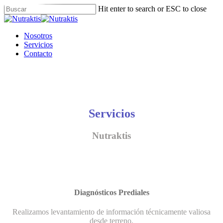
Skip
Hit enter to search or ESC to close
to
Close
main
Search
content
Menu
Nosotros
Servicios
Contacto
Servicios
Nutraktis
Diagnósticos Prediales
Realizamos levantamiento de información técnicamente valiosa
desde terreno.