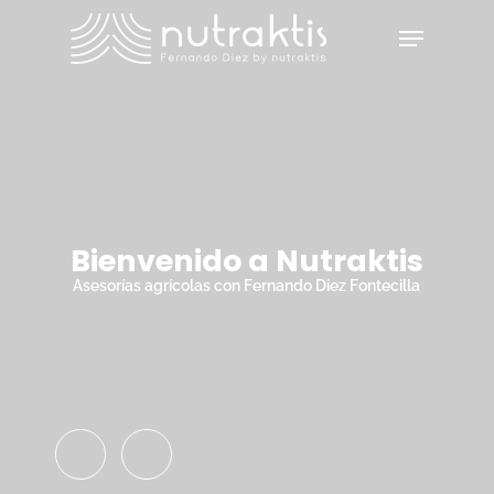
Skip
Menu
to
main
Close
content
Menu
Bienvenido a Nutraktis
Asesorías agrícolas con Fernando Diez Fontecilla