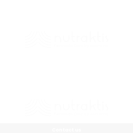
Contacto
+56 9 7138 2719
/
fernando.diez@nutraktis.cl
Contact us