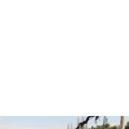
Hola, soy Fernando Diez
Agrónomo
especializado en
asesorías agrícolas.
¿Están listos para pasar
al siguiente nivel y
trabajar juntos?
CONVERSEMOS